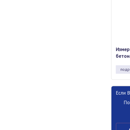
Измер
бетон
подр
Если 
По