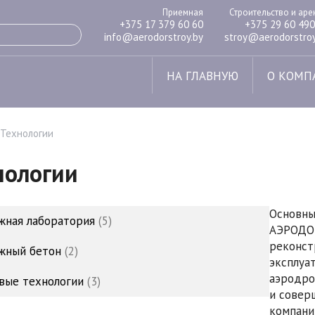
Приемная
Строительство и ар
+375 17 379 60 60
+375 29 60 490
info@aerodorstroy.by
stroy@aerodorstroy
НА ГЛАВНУЮ
О КОМП
Технологии
нологии
Основны
жная лаборатория
5
АЭРОДОР
реконст
жный бетон
2
эксплуа
аэродро
вые технологии
3
и совер
компани