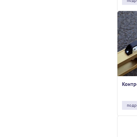
подр
Контр
подр