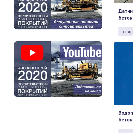
Датчи
бетон
подр
Водоп
бетон