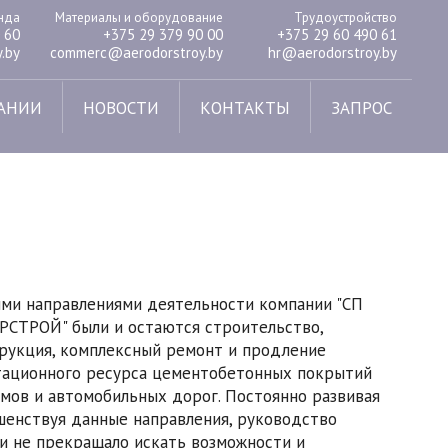
енда
Материалы и оборудование
Трудоустройство
 60
+375 29 379 90 00
+375 29 60 490 61
.by
commerc@aerodorstroy.by
hr@aerodorstroy.by
АНИИ
НОВОСТИ
КОНТАКТЫ
ЗАПРОС
ми направлениями деятельности компании "СП
СТРОЙ" были и остаются строительство,
рукция, комплексный ремонт и продление
тационного ресурса цементобетонных покрытий
мов и автомобильных дорог. Постоянно развивая
шенствуя данные направления, руководство
и не прекращало искать возможности и