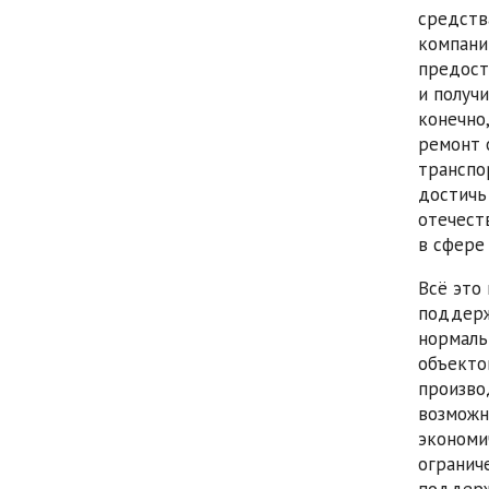
средств
компани
предост
и получ
конечно
ремонт 
транспо
достичь
отечест
в сфере
Всё это
поддерж
нормаль
объекто
произво
возможн
экономи
огранич
поддерж