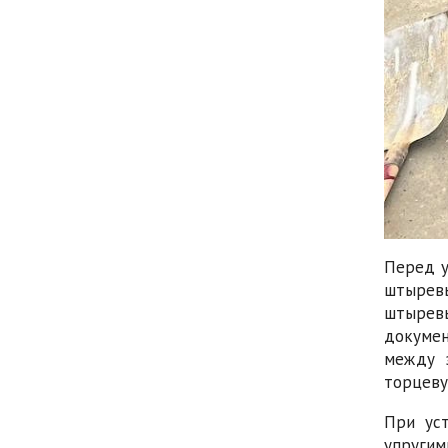
Перед у
штыревы
штырев
докумен
между 
торцеву
При ус
упругим