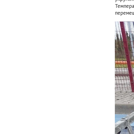
Темпер
перемещ