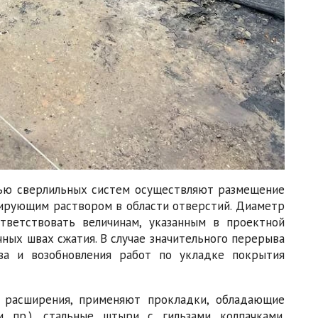
щью сверлильных систем осуществляют размещение
рующим раствором в области отверстий. Диаметр
ветствовать величинам, указанным в проектной
ных швах сжатия. В случае значительного перерыва
ва и возобновления работ по укладке покрытия
 расширения, применяют прокладки, обладающие
и пр.), стальные штыри с гильзами колпачками.