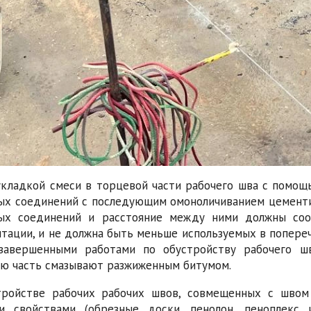
кладкой смеси в торцевой части рабочего шва с помо
х соединений с последующим омоноличиванием цементи
ых соединений и расстояние между ними должны соот
тации, и не должна быть меньше используемых в попереч
завершенными работами по обустройству рабочего ш
ю часть смазывают разжиженным битумом.
тройстве рабочих рабочих швов, совмещенных с швом
и свойствами (обрезные доски, пенолон, пеноплекс 