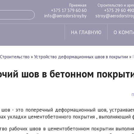
Приемная
Строительство и ар
+375 17 379 60 60
+375 29 60 490
info@aerodorstroy.by
stroy@aerodorstroy
НА ГЛАВНУЮ
О КОМП
Строительство
»
Устройство деформационных швов в покрытии
»
очий шов в бетонном покрыт
 шов - это поперечный деформационный шов, устраива
ах укладки цементобетонного покрытия , выполняющий ф
тво рабочих швов в цементобетонном покрытии выполня