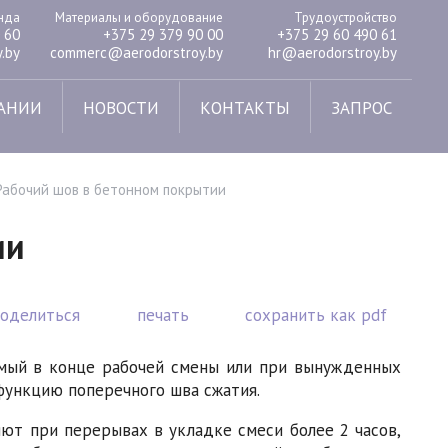
енда
Материалы и оборудование
Трудоустройство
 60
+375 29 379 90 00
+375 29 60 490 61
.by
commerc@aerodorstroy.by
hr@aerodorstroy.by
АНИИ
НОВОСТИ
КОНТАКТЫ
ЗАПРОС
Рабочий шов в бетонном покрытии
ии
поделиться
печать
сохранить как pdf
емый в конце рабочей смены или при вынужденных
ункцию поперечного шва сжатия.
ют при перерывах в укладке смеси более 2 часов,