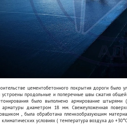
оительстве цементобетонного покрытия дороги было ул
и устроены продольные и поперечные швы сжатия общей
етонирования было выполнено армирование штырями 
 арматуры диаметром 18 мм. Свежеуложенная поверхн
овщиком , была обработана пленкообразующим материа
 климатических условиях ( температура воздуха до +30°С