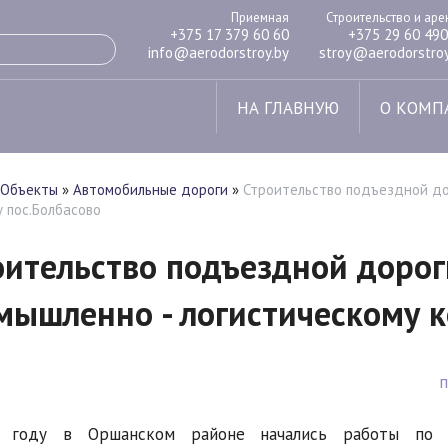
Приемная
Строительство и ар
+375 17 379 60 60
+375 29 60 490
info@aerodorstroy.by
stroy@aerodorstroy
НА ГЛАВНУЮ
О КОМП
Объекты
»
Автомобильные дороги
»
Строительство подъездной до
у пос.Болбасово
оительство подъездной доро
мышленно - логистическому к
 году в Оршанском районе начались работы по ст