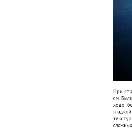
При стр
см. Был
ходе б
гладкой
текстур
сложных