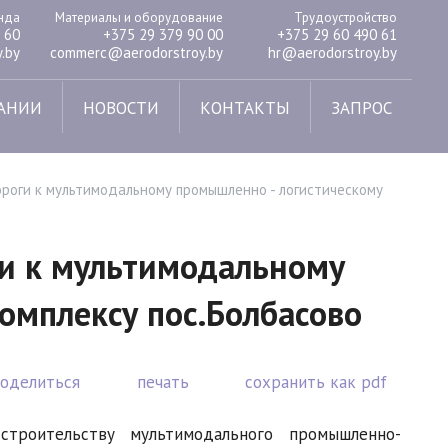
енда
Материалы и оборудование
Трудоустройство
 60
+375 29 379 90 00
+375 29 60 490 61
.by
commerc@aerodorstroy.by
hr@aerodorstroy.by
АНИИ
НОВОСТИ
КОНТАКТЫ
ЗАПРОС
роги к мультимодальному промышленно - логистическому
ги к мультимодальному
омплексу пос.Болбасово
поделиться
печать
сохранить как pdf
роительству мультимодального промышленно-