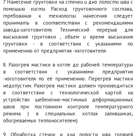
7 Нанесенuе грунтовки на сmенкu u дно noлocmu шва с
помощью кucmu. Расход грунтовочного сосmава,
mребованuя к mexнoлогuu нанесения следует
npuнимаmь в coomвemcmвии с рекомендациями
завода.-uзготовителя. Технический nерерыв для
высыхания грунтовки , объем u время высыхания
грунтовки - в соответствии с указаниями по
применению от предприятия -изготовителя.
8. Разогрев мастики в котле до рабочей температуры
в соответствии с указаниями предприятия
-изготовителя по её применению. Перегрев мастики
недопустим. Разогрев мастики должен производиться
в соответствии с технологической картой на
устройство щебеночно-мастичных деформационных
швов при постоянном контроле температурного
режима ) в специальных котлах заливщиках,
обогреваемых теплоносителем).
9. Обработка стенок и дна полости шва горячей