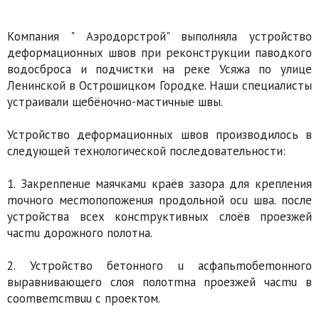
Компания " Аэродорстрой" выполняла устройство
деформационных швов при реконструкции паводкого
водосброса и подчистки на реке Усяжа по улице
Ленинской в Острошицком Городке. Наши специалисты
устраивали щебёночно-мастичные швы.
Устройство деформационных швов производилось в
следующей технологической последовательности:
1. Закреnпенuе маячкамu краёв зазора для крепления
mочного месmопопоженuя nродольной ocu шва. после
устройства всех консmруктивных слоёв проезжей
чаcmu дорожного nолотна.
2. Устройство бетонного u асфапьmобеmонного
выравнивающего слоя полотmна nроезжей чаcmu в
coomвemcmвuu с проектом.