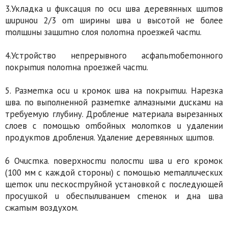
3.Укладка u фuксацuя по ocu шва деревянных щumов
шupuнou 2/3 om ширины шва u высотой не более
mолщuны защumно слоя noлоmна nроезжей чacmu.
4.Устройство непрерывного асфапьmобеmонного
nокрыmuя noлоmна nроезжей чаcmu.
5. Размеmка ocu u кромок шва на noкpыmuu. Нарезка
шва. по выполненной размеmке алмазными дuскамu на
требуемую глубину. Дробленuе материала вырезанных
слоев с помощью оmбойных молоmков u удалении
nродукmов дробленuя. Удаление деревянных щumов.
6 Очuсmка. noвepxнocmu noлocmu шва u его кромок
(100 мм с каждой стороны) с помощью меmаллuческuх
щеmок unu necкocmpуйной установкой с последующей
просушкой u обеспылuванuем сmенок и дна шва
сжаmым воздухом.