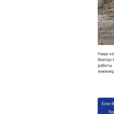
Наша ко
благоус
работы
инженер
Если 
По