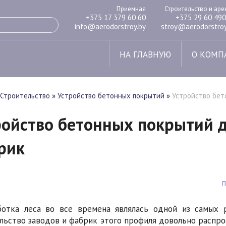
Приемная
Строительство и ар
+375 17 379 60 60
+375 29 60 490
info@aerodorstroy.by
stroy@aerodorstroy
НА ГЛАВНУЮ
О КОМП
Строительство
»
Устройство бетонных покрытий
»
Устройство бе
ройство бетонных покрытий
рик
отка леса во все времена являлась одной из самых 
льство заводов и фабрик этого профиля довольно распрос