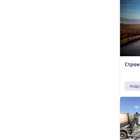
Строи
подр