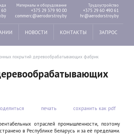
енда
Материалы и оборудование
Трудоустройство
 60
+375 29 379 90 00
+375 29 60 490 61
.by
commerc@aerodorstroy.by
hr@aerodorstroy.by
АНИИ
НОВОСТИ
КОНТАКТЫ
ЗАПРОС
тонных покрытий деревообрабатывающих фабрик
 деревообрабатывающих
поделиться
печать
сохранить как pdf
рентабельных отраслей промышленности, поэтому
транено в Республике Беларусь и за её пределами.