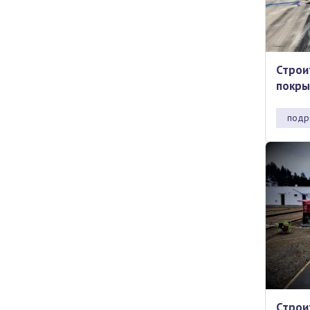
Строи
покры
подр
Строи