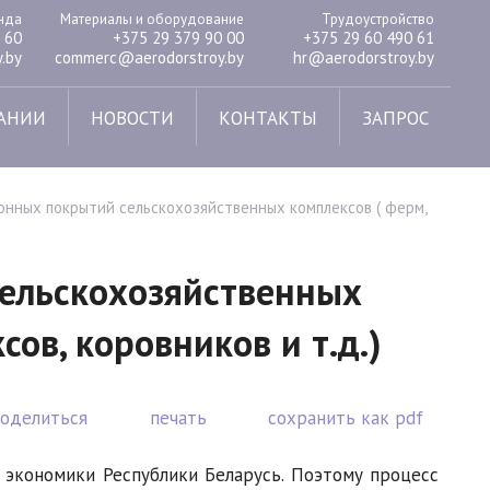
енда
Материалы и оборудование
Трудоустройство
 60
+375 29 379 90 00
+375 29 60 490 61
.by
commerc@aerodorstroy.by
hr@aerodorstroy.by
АНИИ
НОВОСТИ
КОНТАКТЫ
ЗАПРОС
онных покрытий сельскохозяйственных комплексов ( ферм,
сельскохозяйственных
ов, коровников и т.д.)
поделиться
печать
сохранить как pdf
 экономики Республики Беларусь. Поэтому процесс