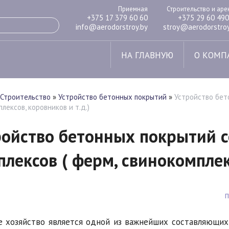
Приемная
Строительство и ар
+375 17 379 60 60
+375 29 60 490
info@aerodorstroy.by
stroy@aerodorstroy
НА ГЛАВНУЮ
О КОМП
Строительство
»
Устройство бетонных покрытий
»
Устройство бет
лексов, коровников и т.д.)
ройство бетонных покрытий 
лексов ( ферм, свинокомплекс
е хозяйство является одной из важнейших составляющих