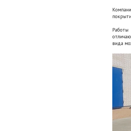
Компан
покрыти
Работы 
отличаю
вида мо