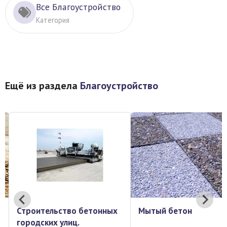
Все Благоустройство
Категория
Ещё из раздела
Благоустройство
онных
Мытый бетон
Укладка тротуа
плитки