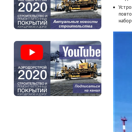
Устро
повто
набор