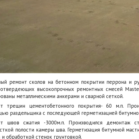
ый ремонт сколов на бетонном покрытии перрона и ру
отвердеющих высокопрочных ремонтных смесей Master
ованы металлическими анкерами и сварной сеткой.
нт трещин цементобетонного покрытия- 60 м.п. Про
ью раздельщика с последующей герметизацией битумно
нт швов сжатия -3000м.п. Производился демонтаж 
сткой полости камеры шва. Герметизация битумной маст
 и обработкой стенок грунтовкой.