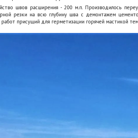
йство швов расширения - 200 м.п. Производилось пере
рной резки на всю глубину шва с демонтажем цементо
 работ присущий для герметизации горячей мастикой те