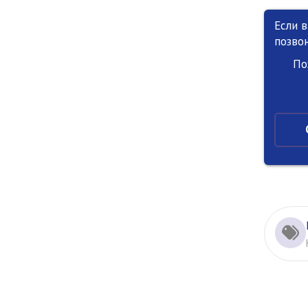
Если 
позво
По