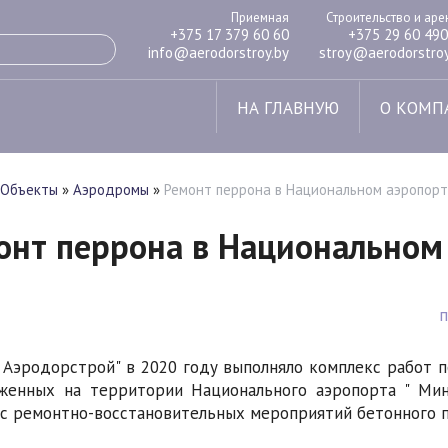
Приемная
Строительство и ар
+375 17 379 60 60
+375 29 60 490
info@aerodorstroy.by
stroy@aerodorstroy
НА ГЛАВНУЮ
О КОМП
Объекты
»
Аэродромы
»
Ремонт перрона в Национальном аэропорту
онт перрона в Национальном 
 Аэродорстрой" в 2020 году выполняло комплекс работ 
женных на территории Национального аэропорта " Мин
с ремонтно-восстановительных мероприятий бетонного 