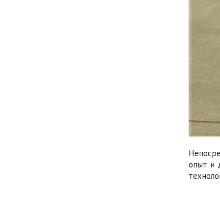
Непосре
опыт и 
техноло