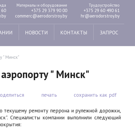
енда
Материалы и оборудование
Трудоустройство
 60
+375 29 379 90 00
+375 29 60 490 61
.by
commerc@aerodorstroy.by
hr@aerodorstroy.by
АНИИ
НОВОСТИ
КОНТАКТЫ
ЗАПРОС
 " Минск"
аэропорту " Минск"
поделиться
печать
сохранить как pdf
по текущему ремонту перрона и рулежной дорожки,
ск". Специалисты компании выполнили следующий
покрытия: