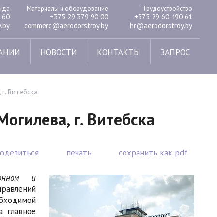
енда
Материалы и оборудование
Трудоустройство
 60
+375 29 379 90 00
+375 29 60 490 61
.by
commerc@aerodorstroy.by
hr@aerodorstroy.by
АНИИ
НОВОСТИ
КОНТАКТЫ
ЗАПРОС
 г. Витебска
Могилева, г. Витебска
поделиться
печать
сохранить как pdf
онном и
правлений
ходимой
а главное