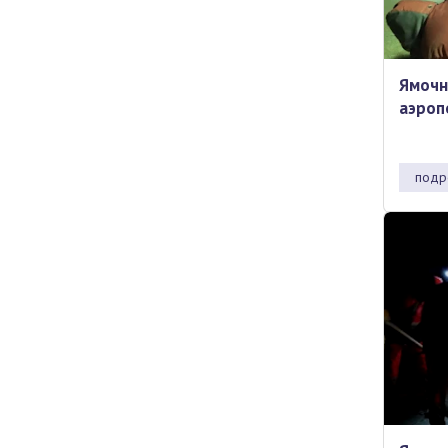
Ямочн
аэроп
подр