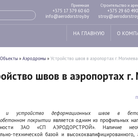
Приемная
Строительство и ар
+375 17 379 60 60
+375 29 60 490
info@aerodorstroy.by
stroy@aerodorstroy
НА ГЛАВНУЮ
О КОМП
Объекты
»
Аэродромы
»
Устройство швов в аэропортах г. Могилева,
ойство швов в аэропортах г. 
т и устройство деформационных швов в бет
тобетонном покрытии
является одним из профильных на
ьности ЗАО «СП АЭРОДОРСТРОЙ». Наличие необ
льно-технической базой и высококвалифицированного, 