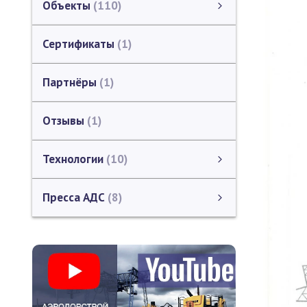
Объекты
110
Автомобильные дороги
Площадки , стоянки, проезды
Автозаправочные станции (АЗС)
Животноводческие комплексы
Искусственные сооружения
Объекты на территории СЭЗ
Промышленные объекты
Логистические центры
Карта объектов
Таможенные терминалы
Сертификаты
1
Партнёры
1
Отзывы
1
Технологии
10
Дорожная лаборатория
Дорожный бетон
Мировые технологии
смотреть все
Пресса АДС
8
Пресса АДС
СМИ о АЭРОДОРСТРОЙ
Каталог ЗАО "СП АЭРОДОРСТРОЙ"
смотреть все