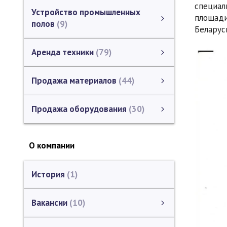
специал
Устройство промышленных
площад
полов
9
Беларус
Устройство промышленных полов
Устройство бетонных полов
Устройство полимерных полов
Ремонт промышленных полов
смотреть все
Аренда техники
79
Аренда техники
Аренда бетоноукладчиков
Аренда виброрейки
Аренда нарезчиков швов
Аренда котла-заливщика
Аренда щёточной
Аренда раздельщика трещин
Аренда терможала для сушки трещин и швов
Аренда шламоотсоса
Аренда фасочной машины
Аренда фрезерной машины
Аренда строительной техники и оборудования
Аренда Бетонного узла (РБУ)
Аренда перегружателя бетона
Техника для демонтажа
Каталог ЗАО СП "АЭРОДОРСТРОЙ" (аренда техники)
смотреть все
Продажа материалов
44
Продажа материалов
Битумная Мастика
Шнур термостойкий уплотнительный
Жгутовые щетки
Ремонтный материал для бетонных покрытий
Гидрофобизаторы для бетона
Алмазный инструмент
Грунтовка полимерная
Демпферная лента
Пленкообразующий материал
Пропитки для асфальта
Каталог ЗАО "СП АЭРОДОРСТРОЙ" (продажа материалов)
Битумная лента
смотреть все
Продажа оборудования
30
Продажа оборудования
Продажа котла-заливщика швов и трещин
Продажа нарезчиков швов
Продажа секционных виброреек
Продажа щёточной машины
Геодезическое оборудование
Продажа бетоноукладчика
Продажа отделочного инструмента
Продажа раздельщика трещин и фасочной машинки
Каталог ЗАО "СП АЭРОДОРСТРОЙ" (продажа оборудования)
смотреть все
Продажа терможала (теплового копья)
О компании
История
1
Вакансии
10
Водители и механизаторы
Инженерно-технические работники
Рабочие специальности