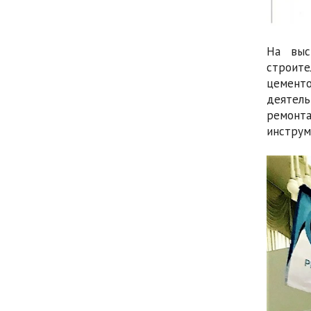
На выс
строит
цемент
деятель
ремонта
инструм