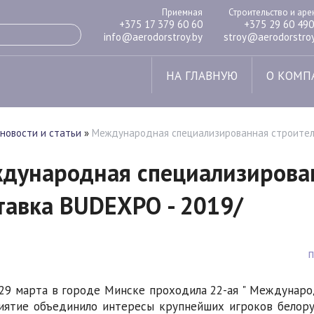
Приемная
Строительство и ар
+375 17 379 60 60
+375 29 60 490
info@aerodorstroy.by
stroy@aerodorstroy
НА ГЛАВНУЮ
О КОМП
новости и статьи
»
Международная специализированная строитель
дународная специализирован
тавка BUDEXPO - 2019/
 29 марта в городе Минске проходила 22-ая " Междунаро
ятие объединило интересы крупнейших игроков белорус