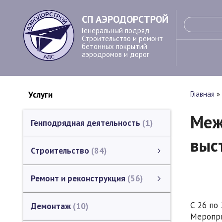
СП АЭРОДОРСТРОЙ
Генеральный подряд
Строительство и ремонт
бетонных покрытий
аэродромов и дорог
Услуги
Главная
»
Меж
Генподрядная деятельность
1
выс
Строительство
84
Устройство бетонных покрытий
Устройство деформационных швов в покрытии
Строительство монолитных бетонных профилей
Гидрофобизация бетонных поверхностей
Устройство систем светосигнального оборудования аэродромов
Устройство водоотводных лотков
Земляные работы
Строительство инженерных сетей
Геодезические работы
Инженерное сопровождение
Каталог ЗАО "СП АЭРОДОРСТРОЙ" (строительство)
смотреть все
Ремонт и реконструкция
56
Ремонт и реконструкция
Ремонт и реконструкция аэродромов
Ремонт и реконструкция дорог, мостов, путепроводов
Ремонт и реконструкция зданий и сооружений
Фрезерование (шлифование) бетонных поверхностей.
Ремонт промышленных полов в зданиях
смотреть все
С 26 по
Демонтаж
10
Меропри