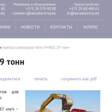
енда
Материалы и оборудование
Трудоустройство
 60
+375 29 379 90 00
+375 29 60 490 61
.by
commerc@aerodorstroy.by
hr@aerodorstroy.by
АНИИ
НОВОСТИ
КОНТАКТЫ
ЗАПРОС
»
Аренда самосвала Volvo FM400, 29 тонн
9 тонн
поделиться
печать
сохранить как pdf
тов для
.
87 км/ч –