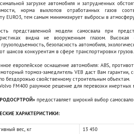
симальной загрузке автомобиля и затрудненных обстоя
имости, норма выхлопов отработанных газов соотв
ту EURO3, тем самым минимизирует выбросы в атмосферу
ость представленной модели самосвала при предст
еристиках видна не вооруженным глазом. Высокая с
 грузоподъемность, безопасность автомобиля, экологичес
ют шансов конкурентам в сфере транспортировки грузов.
нное европейское оснащение автомобиля: ABS, противо
 моторный тормоз-замедлитель VEB даст Вам гарантии, с
 по бездорожью свойственному строительным объектам.
Volvo FM400 разумное решение для перевозки инертных ма
ЭРОДОСРТРОЙ»
предоставляет широкий выбор самосвалов
ЕСКИЕ ХАРАКТЕРИСТИКИ:
ивный вес, кг
13 450