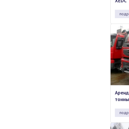
XEDC
подр
Аренд
тонн
подр