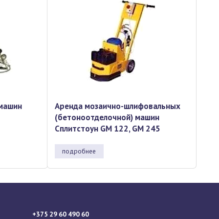
машин
Аренда мозаично-шлифовальных
(бетоноотделочной) машин
Сплитстоун GM 122, GM 245
подробнее
+375 29 60 490 60