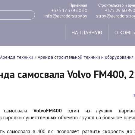
Приемная
Строительство и ар
+375 17 379 60 60
+375 29 60 490
info@aerodorstroy.by
stroy@aerodorstroy
НА ГЛАВНУЮ
О КОМП
Аренда техники
»
Аренда строительной техники и оборудования
нда самосвала Volvo FM400, 2
а самосвала
Volvo
FM
400
один из лучших вариан
ртировки существенных объемов грузов на большое плечо
ь самосвала в 400 л.с. позволяет развить скорость до 