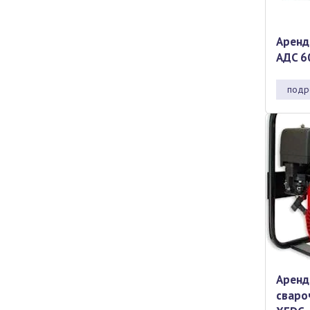
Аренд
АДC 6
подр
Аренд
сваро