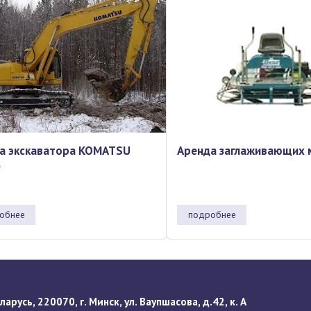
а экскаватора KOMATSU
Аренда заглаживающих 
0
обнее
подробнее
арусь, 220070, г. Минск, ул. Ваупшасова, д.42, к. А