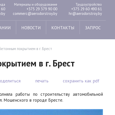
енда
Материалы и оборудование
Трудоустройство
 60
+375 29 379 90 00
+375 29 60 490 61
.by
commerc@aerodorstroy.by
hr@aerodorstroy.by
АНИИ
НОВОСТИ
КОНТАКТЫ
ЗАПРОС
бетонным покрытием в г. Брест
крытием в г. Брест
поделиться
печать
сохранить как pdf
олняла работы по строительству автомобильной
л. Мошенского в городе Бресте.