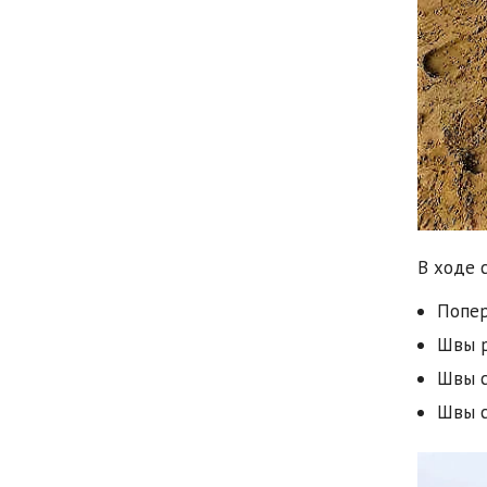
В ходе 
Попер
Швы р
Швы с
Швы с