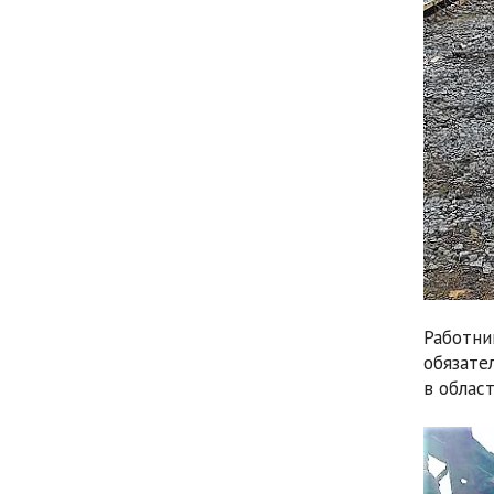
Работни
обязате
в облас