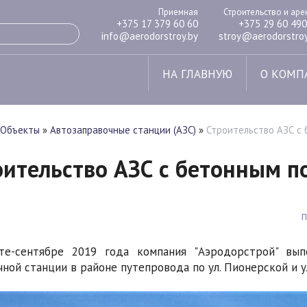
Приемная
Строительство и ар
+375 17 379 60 60
+375 29 60 490
info@aerodorstroy.by
stroy@aerodorstroy
НА ГЛАВНУЮ
О КОМП
Объекты
»
Автозаправочные станции (АЗС)
»
Строительство АЗС с 
оительство АЗС с бетонным по
те-сентябре 2019 года компания "Аэродорстрой" вып
чной станции в районе путепровода по ул. Пионерской и у