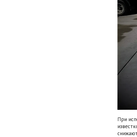
При исп
известк
снижаю