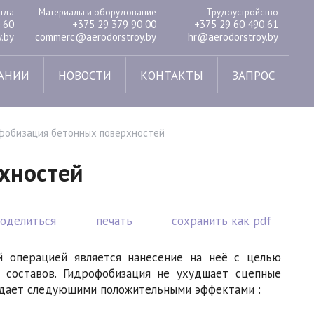
енда
Материалы и оборудование
Трудоустройство
 60
+375 29 379 90 00
+375 29 60 490 61
.by
commerc@aerodorstroy.by
hr@aerodorstroy.by
АНИИ
НОВОСТИ
КОНТАКТЫ
ЗАПРОС
фобизация бетонных поверхностей
хностей
поделиться
печать
сохранить как pdf
 операцией является нанесение на неё с целью
составов. Гидрофобизация не ухудшает сцепные
адает следующими положительными эффектами :