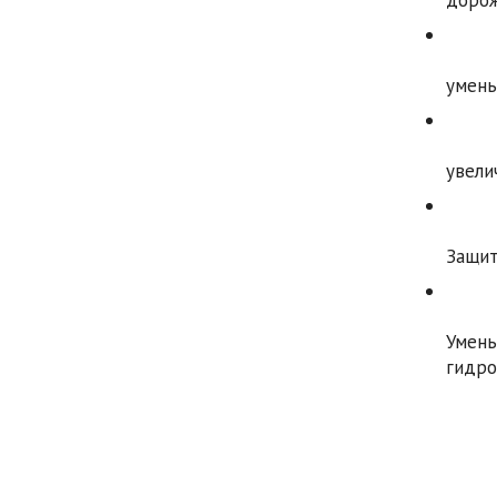
дорож
умень
увели
Защит
Умен
гидро