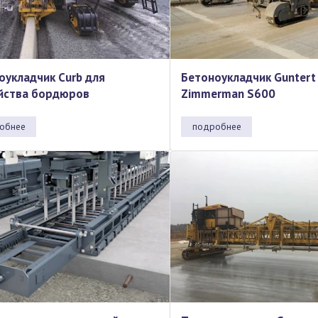
оукладчик Curb для
Бетоноукладчик Guntert
йства бордюров
Zimmerman S600
обнее
подробнее