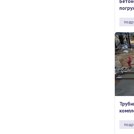
Бетон
погру
подр
Трубн
компл
подр