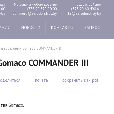
енда
Материалы и оборудование
Трудоустройство
 60
+375 29 379 90 00
+375 29 60 490 61
.by
commerc@aerodorstroy.by
hr@aerodorstroy.by
АНИИ
НОВОСТИ
КОНТАКТЫ
ЗАПРОС
ниверсальный Gomaco COMMANDER III
Gomaco COMMANDER III
поделиться
печать
сохранить как pdf
тва Gomaco.