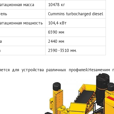
атационная масса
10478 кг
тель
Cummins turbocharged diesel
уатационная мощность
104,4 кВт
6590 мм
а
2440 мм
а
2590 -3510 мм.
ется для устройства различных профилей.Незаменим 