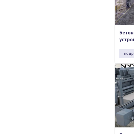
Бетон
устро
подр