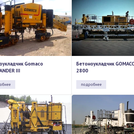
оукладчик Gomaco
Бетоноукладчик GOMAC
NDER III
2800
обнее
подробнее