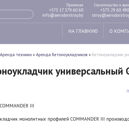
Приемная
Строительство и ар
+375 17 379 60 60
+375 29 60 490
info@aerodorstroy.by
stroy@aerodorstroy
НА ГЛАВНУЮ
О КОМП
Аренда техники
»
Аренда бетоноукладчиков
»
Бетоноукладчик у
оноукладчик универсальный 
 COMMANDER III
кладчик монолитных профилей COMMANDER III производс