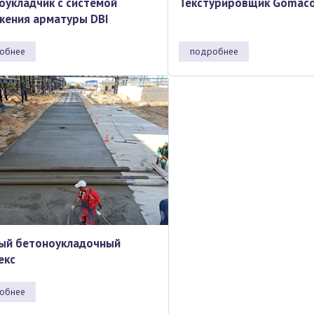
оукладчик с системой
Текстурировщик Gomaco
жения арматуры DBI
обнее
подробнее
ый бетоноукладочный
екс
обнее