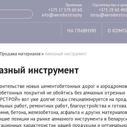
Приемная
Строительство и ар
+375 17 379 60 60
+375 29 60 490
info@aerodorstroy.by
stroy@aerodorstroy
НА ГЛАВНУЮ
О КОМП
Продажа материалов
»
Алмазный инструмент
азный инструмент
оительстве новых цементобетонных дорог и аэродромов
обетонных покрытий не обойтись без алмазных отрезных
СТРОЙ» вот уже долгие годы специализируется на прод
льных работ, ремонтных работ, благоустройства и готов
амня, бетона, железобетона, асфальта и других материало
щие позиции на рынке алмазного инструмента в Беларус
тационных характеристик нашей продукции и оптимально