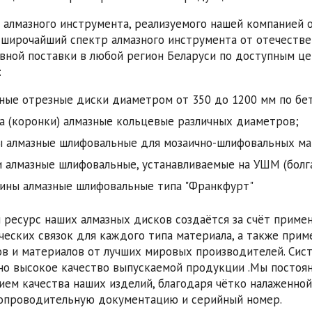
 алмазного инструмента, реализуемого нашей компанией 
 широчайший спектр алмазного инструмента от отечеств
вной поставки в любой регион Беларуси по доступным ц
:
ные отрезные диски диаметром от 350 до 1200 мм по бет
а (коронки) алмазные кольцевые различных диаметров;
 алмазные шлифовальные для мозаично-шлифовальных ма
 алмазные шлифовальные, устанавливаемые на УШМ (болг
ины алмазные шлифовальные типа "Франкфурт"
 ресурс наших алмазных дисков создаётся за счёт прим
ческих связок для каждого типа материала, а также при
в и материалов от лучших мировых производителей. Сис
но высокое качество выпускаемой продукции .Мы постоя
ием качества наших изделий, благодаря чётко налаженной
опроводительную документацию и серийный номер.