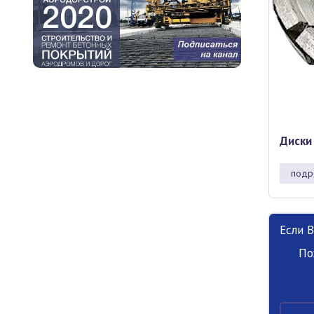
Диски
подр
Если 
По