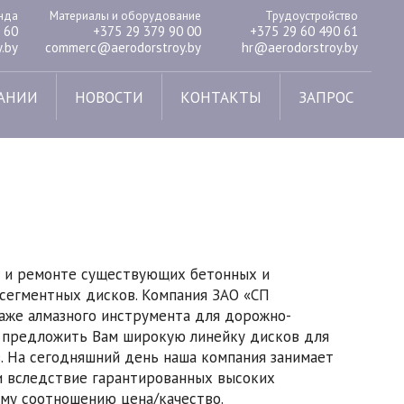
енда
Материалы и оборудование
Трудоустройство
 60
+375 29 379 90 00
+375 29 60 490 61
.by
commerc@aerodorstroy.by
hr@aerodorstroy.by
АНИИ
НОВОСТИ
КОНТАКТЫ
ЗАПРОС
 и ремонте существующих бетонных и
 сегментных дисков. Компания ЗАО «СП
аже алмазного инструмента для дорожно-
а предложить Вам широкую линейку дисков для
в. На сегодняшний день наша компания занимает
и вследствие гарантированных высоких
му соотношению цена/качество.