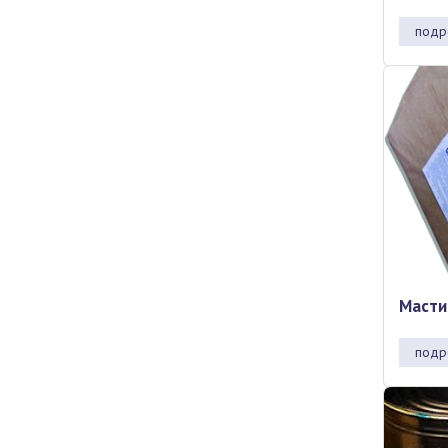
подр
Масти
подр