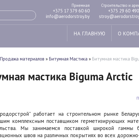
Приемная
Строительство и ар
+375 17 379 60 60
+375 29 60 490
info@aerodorstroy.by
stroy@aerodorstroy
НА ГЛАВНУЮ
О КОМП
Продажа материалов
»
Битумная Мастика
»
Битумная мастика Bigu
умная мастика Biguma Arctic
родорстрой" работает на строительном рынке Белару
шим комплексным поставщиком герметизирующих матер
ельства. Мы занимаемся поставкой широкой гаммы 
ционных швов на различных покрытиях во всех дорожно-