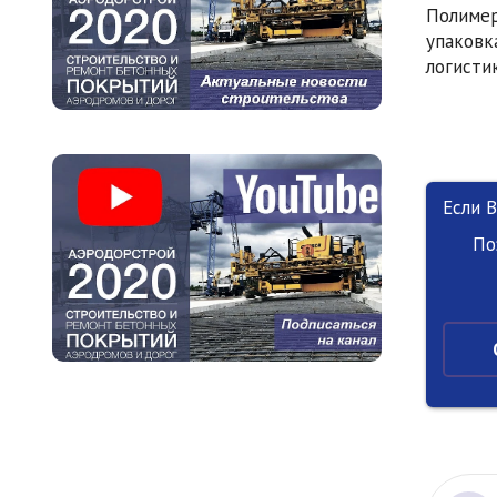
Полимер
упаковк
логисти
Если 
По