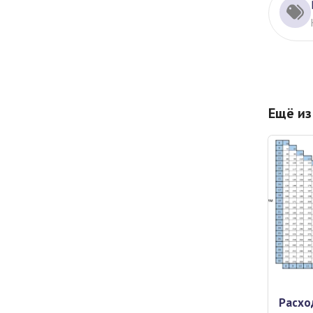
Ещё из
Расхо