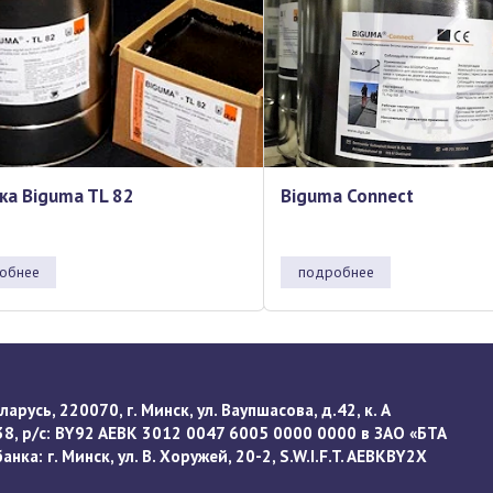
ка Biguma TL 82
Biguma Connect
обнее
подробнее
арусь, 220070, г. Минск, ул. Ваупшасова, д.42, к. А
8, р/с: BY92 AEBK 3012 0047 6005 0000 0000 в ЗАО «БТА
нка: г. Минск, ул. В. Хоружей, 20-2, S.W.I.F.T. AEBKBY2X