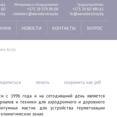
енда
Материалы и оборудование
Трудоустройство
 60
+375 29 379 90 00
+375 29 60 490 61
.by
commerc@aerodorstroy.by
hr@aerodorstroy.by
АНИИ
НОВОСТИ
КОНТАКТЫ
ЗАПРОС
ma Arctic
поделиться
печать
сохранить как pdf
си с 1996 года и на сегодняшний день является
иалов и техники для аэродромного и дорожного
битумных мастик для устройства герметизации
климатических зонах.