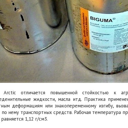
 Arctic отличается повышенной стойкостью к агр
еденительные жидкости, масла итд. Практика применен
тным деформациям или знакопеременному изгибу, вызв
 по нему транспортных средств. Рабочая температура пр
равняется 1,12 г/см3.