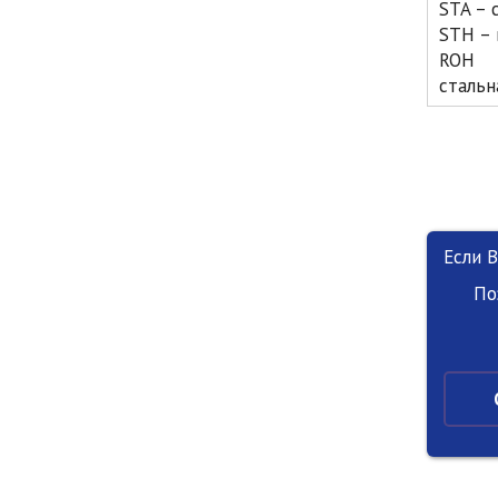
STA – 
STH – 
ROH 
стальн
Если 
По