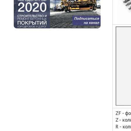
ZF - ф
Z - ко
R - ко