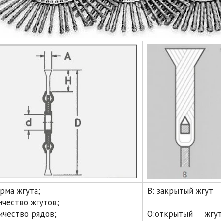
орма жгута;
B: закрытый жгут
личество жгутов;
личество рядов;
O:открытый жгу