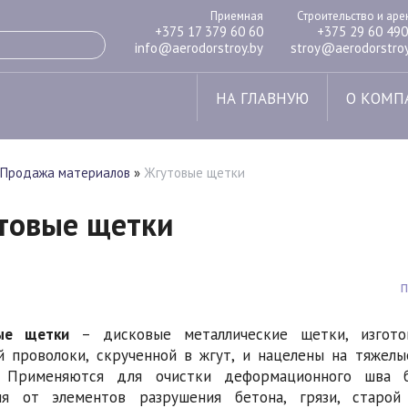
Приемная
Строительство и ар
+375 17 379 60 60
+375 29 60 490
info@aerodorstroy.by
stroy@aerodorstroy
НА ГЛАВНУЮ
О КОМП
Продажа материалов
»
Жгутовые щетки
товые щетки
ые щетки
– дисковые металлические щетки, изгото
й проволоки, скрученной в жгут, и нацелены на тяжелы
. Применяются для очистки деформационного шва б
ия от элементов разрушения бетона, грязи, старой 