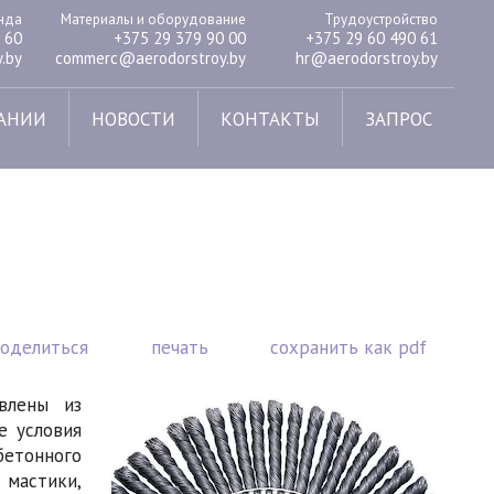
енда
Материалы и оборудование
Трудоустройство
 60
+375 29 379 90 00
+375 29 60 490 61
.by
commerc@aerodorstroy.by
hr@aerodorstroy.by
АНИИ
НОВОСТИ
КОНТАКТЫ
ЗАПРОС
поделиться
печать
сохранить как pdf
влены из
е условия
етонного
мастики,