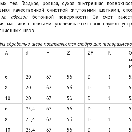
ых тел. Гладкая, ровная, сухая внутренняя поверхно
емая качественной очисткой жгутовыми щетками, спо
нию адгезии
бетонной поверхности. За счет качест
ия мастики с плитами, увеличивается срок службы уст
ционных швов.
ля обработки швов поставляются следующих типоразмеро
A
d
H
Z
ZF
R
О
м
М
6
20
67
56
D
1
5
8
20
67
56
D
1
5
10
20
67
56
D
1
5
6
25,4
67
56
D
1
5
8
25,4
67
56
D
1
5
10
25,4
67
56
D
1
5