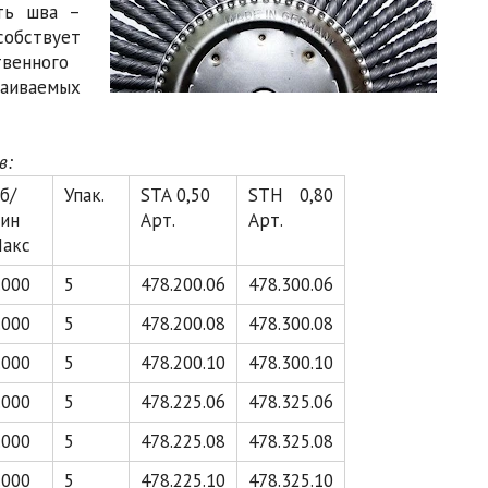
сть шва –
собствует
венного
раиваемых
в:
б/
Упак.
STA 0,50
STH 0,80
ин
Арт.
Арт.
акс
.000
5
478.200.06
478.300.06
.000
5
478.200.08
478.300.08
.000
5
478.200.10
478.300.10
.000
5
478.225.06
478.325.06
.000
5
478.225.08
478.325.08
.000
5
478.225.10
478.325.10