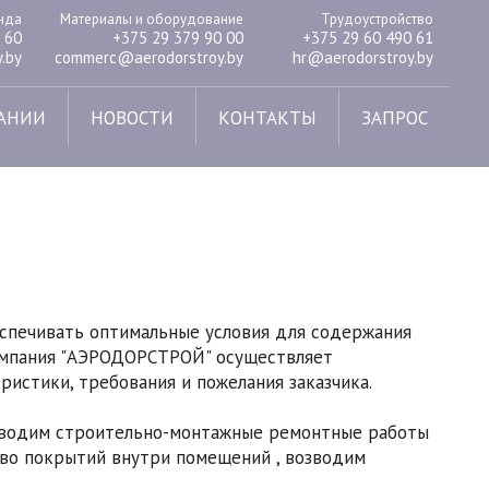
енда
Материалы и оборудование
Трудоустройство
 60
+375 29 379 90 00
+375 29 60 490 61
.by
commerc@aerodorstroy.by
hr@aerodorstroy.by
АНИИ
НОВОСТИ
КОНТАКТЫ
ЗАПРОС
спечивать оптимальные условия для содержания
Компания "АЭРОДОРСТРОЙ" осуществляет
истики, требования и пожелания заказчика.
изводим строительно-монтажные ремонтные работы
тво покрытий внутри помещений , возводим
.