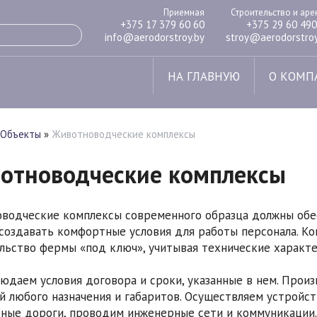
Приемная
Строительство и ар
+375 17 379 60 60
+375 29 60 490
info@aerodorstroy.by
stroy@aerodorstroy
НА ГЛАВНУЮ
О КОМП
Объекты
»
Животноводческие комплексы
отноводческие комплексы
водческие комплексы современного образца должны обе
 создавать комфортные условия для работы персонала. 
льство фермы «под ключ», учитывая технические характер
юдаем условия договора и сроки, указанные в нем. Про
й любого назначения и габаритов. Осуществляем устройс
ные дороги, проводим инженерные сети и коммуникации