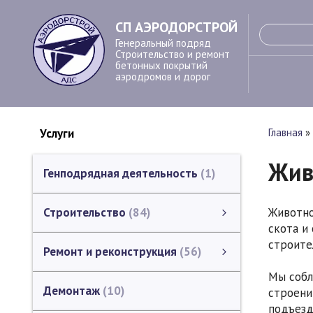
СП АЭРОДОРСТРОЙ
Генеральный подряд
Строительство и ремонт
бетонных покрытий
аэродромов и дорог
Услуги
Главная
»
Жив
Генподрядная деятельность
1
Животно
Строительство
84
скота и
Устройство бетонных покрытий
Устройство деформационных швов в покрытии
Строительство монолитных бетонных профилей
Гидрофобизация бетонных поверхностей
Устройство систем светосигнального оборудования аэродромов
Устройство водоотводных лотков
Земляные работы
Строительство инженерных сетей
Геодезические работы
Инженерное сопровождение
Каталог ЗАО "СП АЭРОДОРСТРОЙ" (строительство)
смотреть все
строите
Ремонт и реконструкция
56
Мы собл
Ремонт и реконструкция
Ремонт и реконструкция аэродромов
Ремонт и реконструкция дорог, мостов, путепроводов
Ремонт и реконструкция зданий и сооружений
Фрезерование (шлифование) бетонных поверхностей.
Ремонт промышленных полов в зданиях
смотреть все
Демонтаж
10
строени
подъезд