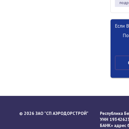
подр
Если 
По
2026 ЗАО "СП АЭРОДОРСТРОЙ"
Республика Бел
©
УНН 19342623
БАНК» адрес ба