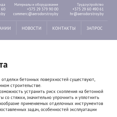
енда
Материалы и оборудование
Трудоустройство
 60
+375 29 379 90 00
+375 29 60 490 61
.by
commerc@aerodorstroy.by
hr@aerodorstroy.by
АНИИ
НОВОСТИ
КОНТАКТЫ
ЗАПРОС
та
 и отделки бетонных поверхностей существуют,
мном строительстве.
озможность устранить риск скопления на бетонной
ты со стяжки, значительно упрочнить и уплотнить
знообразие применяемых отделочных инструментов
 поставленных задач, особенностей эксплуатации