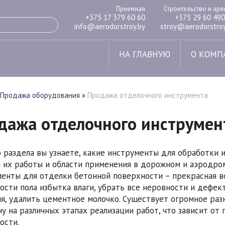
Приемная
Строительство и ар
+375 17 379 60 60
+375 29 60 490
info@aerodorstroy.by
stroy@aerodorstroy
НА ГЛАВНУЮ
О КОМП
Продажа оборудования
»
Продажа отделочного инструмента
дажа отделочного инструмен
о раздела вы узнаете, какие инструменты для обработки
 их работы и области применения в дорожном и аэродро
енты для отделки бетонной поверхности – прекрасная в
ости пола избытка влаги, убрать все неровности и дефек
я, удалить цементное молочко. Существует огромное ра
ну на различных этапах реализации работ, что зависит от
ости.