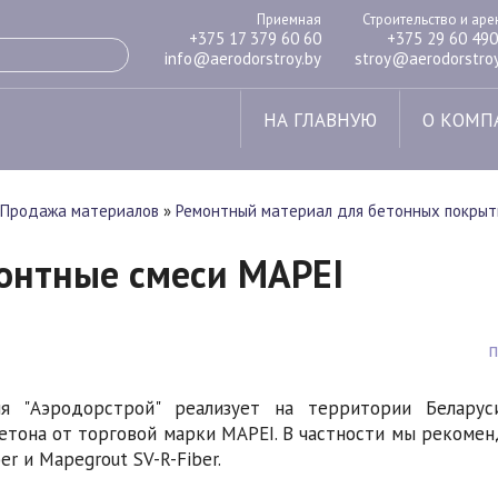
Приемная
Строительство и ар
+375 17 379 60 60
+375 29 60 490
info@aerodorstroy.by
stroy@aerodorstroy
НА ГЛАВНУЮ
О КОМП
Продажа материалов
»
Ремонтный материал для бетонных покрыт
онтные смеси MAPEI
ия "Аэродорстрой" реализует на территории Белар
етона от торговой марки MAPEI. В частности мы рекоме
er и Mapegrout SV-R-Fiber.