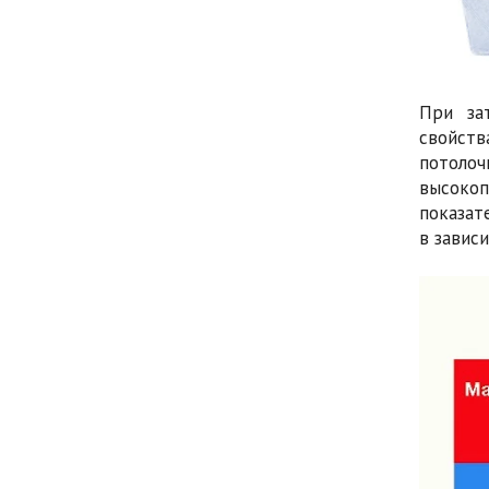
При за
свойств
потоло
высокоп
показат
в завис