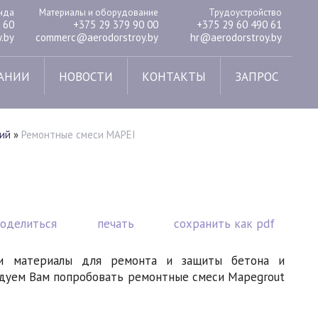
енда
Материалы и оборудование
Трудоустройство
 60
+375 29 379 90 00
+375 29 60 490 61
.by
commerc@aerodorstroy.by
hr@aerodorstroy.by
АНИИ
НОВОСТИ
КОНТАКТЫ
ЗАПРОС
ий
»
Ремонтные смеси MAPEI
поделиться
печать
сохранить как pdf
уси материалы для ремонта и защиты бетона и
ндуем Вам попробовать ремонтные смеси Mapegrout