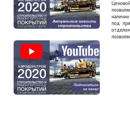
Ценовой
позволя
наличии
под пря
отдело
позволя