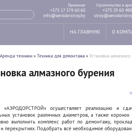
Приемная
Строительство и ар
+375 17 379 60 60
+375 29 60 490
info@aerodorstroy.by
stroy@aerodorstroy
НА ГЛАВНУЮ
О КОМП
Аренда техники
»
Техника для демонтажа
»
Установка алмазного
ановка алмазного бурения
 «АЭРОДОРСТРОЙ» осуществляет реализацию и сдач
ьных установок различных диаметров, а также коронок
вно выполнить комплекс работ по демонтажу, проклад
 и перекрытиях. Подобрать всё необходимое оборудован