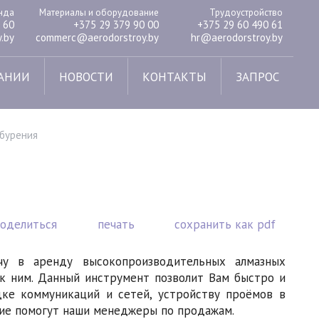
енда
Материалы и оборудование
Трудоустройство
 60
+375 29 379 90 00
+375 29 60 490 61
.by
commerc@aerodorstroy.by
hr@aerodorstroy.by
АНИИ
НОВОСТИ
КОНТАКТЫ
ЗАПРОС
 бурения
поделиться
печать
сохранить как pdf
у в аренду высокопроизводительных алмазных
 к ним. Данный инструмент позволит Вам быстро и
ке коммуникаций и сетей, устройству проёмов в
ие помогут наши менеджеры по продажам.