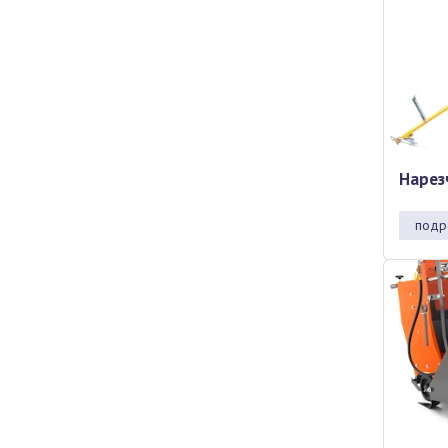
Нарез
подр