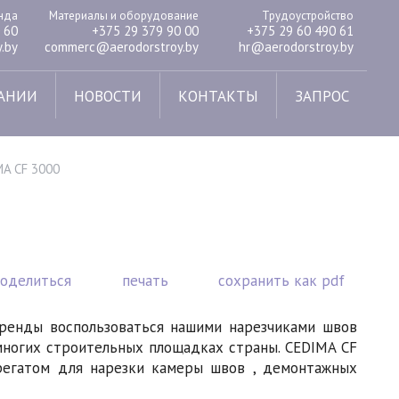
енда
Материалы и оборудование
Трудоустройство
 60
+375 29 379 90 00
+375 29 60 490 61
.by
commerc@aerodorstroy.by
hr@aerodorstroy.by
АНИИ
НОВОСТИ
КОНТАКТЫ
ЗАПРОС
MA CF 3000
поделиться
печать
сохранить как pdf
аренды воспользоваться нашими нарезчиками швов
многих строительных площадках страны. CEDIMA CF
егатом для нарезки камеры швов , демонтажных