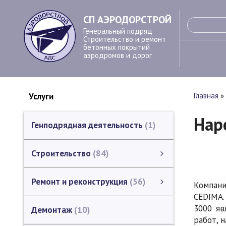
СП АЭРОДОРСТРОЙ
Генеральный подряд
Строительство и ремонт
бетонных покрытий
аэродромов и дорог
Услуги
Главная
»
Нар
Генподрядная деятельность
1
Строительство
84
Устройство бетонных покрытий
Устройство деформационных швов в покрытии
Строительство монолитных бетонных профилей
Гидрофобизация бетонных поверхностей
Устройство систем светосигнального оборудования аэродромов
Устройство водоотводных лотков
Земляные работы
Строительство инженерных сетей
Геодезические работы
Инженерное сопровождение
Каталог ЗАО "СП АЭРОДОРСТРОЙ" (строительство)
смотреть все
Ремонт и реконструкция
56
Компани
CEDIMA.
Ремонт и реконструкция
Ремонт и реконструкция аэродромов
Ремонт и реконструкция дорог, мостов, путепроводов
Ремонт и реконструкция зданий и сооружений
Фрезерование (шлифование) бетонных поверхностей.
Ремонт промышленных полов в зданиях
смотреть все
3000 яв
Демонтаж
10
работ, н