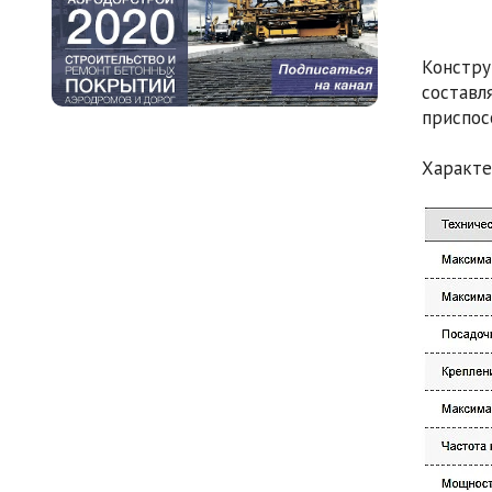
Констру
состав
приспос
Характе