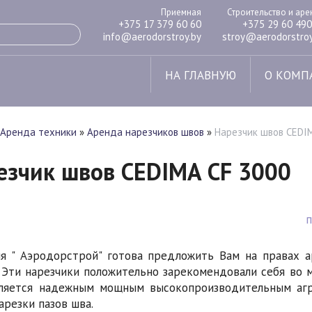
Приемная
Строительство и ар
+375 17 379 60 60
+375 29 60 490
info@aerodorstroy.by
stroy@aerodorstroy
НА ГЛАВНУЮ
О КОМП
Аренда техники
»
Аренда нарезчиков швов
»
Нарезчик швов CEDI
езчик швов CEDIMA CF 3000
я " Аэродорстрой" готова предложить Вам на правах 
 Эти нарезчики положительно зарекомендовали себя во 
ляется надежным мощным высокопроизводительным агр
арезки пазов шва.