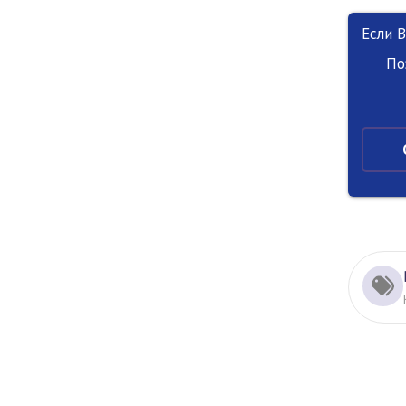
Если 
По