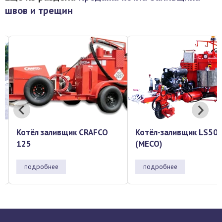
швов и трещин
Котёл-заливщик LS500
Котёл-заливщик ЭД 1
(MECO)
(швозаливщик)
подробнее
подробнее