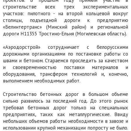
проектов. В прошлом году приняли участие в
строительстве всех трех экспериментальных
участков: пилотно­го - на второй кольцевой вокруг
столицы, подъездной дороги к предприятию
«Белинтертранс» (Минский район) и региональной
дороги Н11355 Тростино-Ельня (Могилев­ская область).
«Аэродорстрой» сотрудничает с белорус­скими
дорожными организациями по поста­новке работы со
швами и бетоном. Стараемся проследить за качеством
и своевременностью поставки материалов и
оборудования, транс­фером технологий и, конечно,
выполнением необходимых работ.
Строительство бетонных дорог в большом объеме
сильно развилось за последний год. До этого рынок
требовал бетонных дорог только на специальных
предприятиях, таких как металлургические. Ввиду
небольших объ­емов работы необходимости в завозе и
ис­пользовании крупной механизации попросту не было.