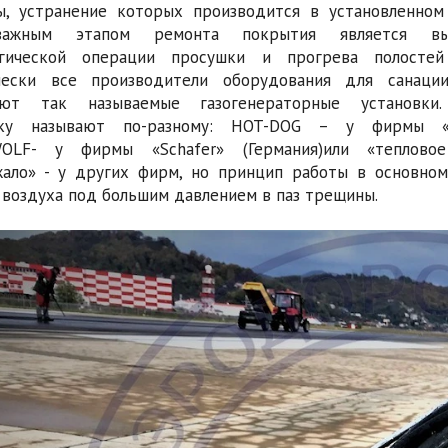
, устранение которых производится в установленном
важным этапом ремонта покрытия является вы
огической операции просушки и прогрева полостей
чески все производители оборудования для санаци
ают так называемые газогенераторные установки
вку называют по-разному: HOT-DOG – у фирмы «Br
OLF- у фирмы «Schafer» (Германия)или «тепловое
ало» - у других фирм, но принцип работы в основном
 воздуха под большим давлением в паз трещины.