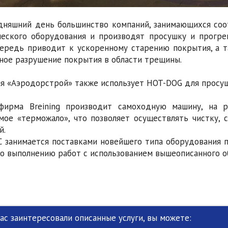
дняшний день большинство компаний, занимающихся со
ческого оборудования и производят просушку и прогр
ередь приводит к ускоренному старению покрытия, а т
ное разрушение покрытия в области трещины.
я «Аэродорстрой» также использует HOT-DOG для просуш
фирма Breining производит самоходную машину, на р
мое «терможало», что позволяет осуществлять чистку, с
й.
 занимается поставками новейшего типа оборудования по
по выполнению работ с использованием вышеописанного о
Вас заинтересовали описанные услуги, вы можете: