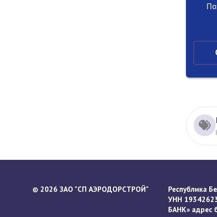
По
2026 ЗАО "СП АЭРОДОРСТРОЙ"
Республика Бел
©
УНН 19342623
БАНК» адрес ба