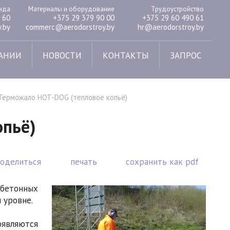
енда
Материалы и оборудование
Трудоустройство
 60
+375 29 379 90 00
+375 29 60 490 61
.by
commerc@aerodorstroy.by
hr@aerodorstroy.by
АНИИ
НОВОСТИ
КОНТАКТЫ
ЗАПРОС
Терможало HOT-DOG (тепловое копьё)
опьё)
поделиться
печать
сохранить как pdf
 бетонных
 уровне.
оявляются