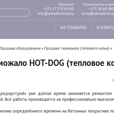
Приемная
Строительство и ар
+375 17 379 60 60
+375 29 60 490
info@aerodorstroy.by
stroy@aerodorstroy
НА ГЛАВНУЮ
О КОМП
Продажа оборудования
»
Продажа терможала (теплового копья)
»
можало HOT-DOG (тепловое к
эродорстрой» уже долгое время занимается ремонтом
й. Все работы производятся на профессионально-высоком
чению определённого времени на бетонных покрытиях п