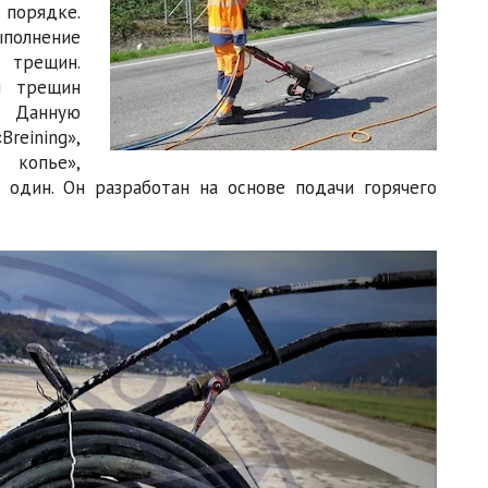
 порядке.
полнение
 трещин.
и трещин
. Данную
eining»,
 копье»,
 один. Он разработан на основе подачи горячего