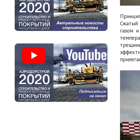
Принцип
Сжатый 
газом и
темпера
трещины
эффект
прилега