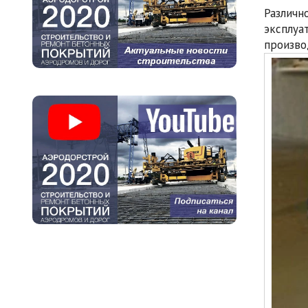
Различн
эксплуа
произво