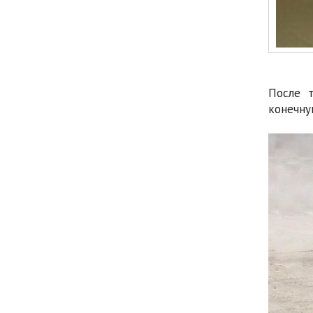
После т
конечну