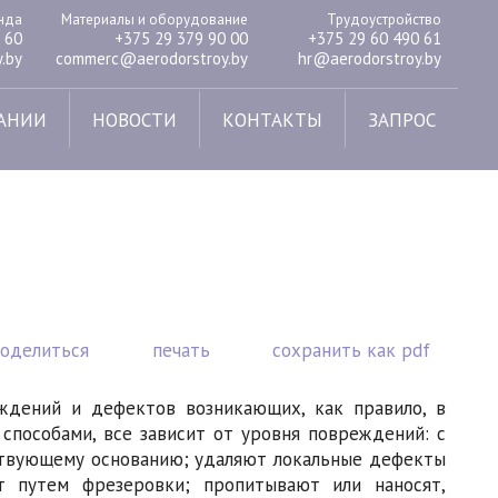
енда
Материалы и оборудование
Трудоустройство
 60
+375 29 379 90 00
+375 29 60 490 61
.by
commerc@aerodorstroy.by
hr@aerodorstroy.by
АНИИ
НОВОСТИ
КОНТАКТЫ
ЗАПРОС
поделиться
печать
сохранить как pdf
дений и дефектов возникающих, как правило, в
способами, все зависит от уровня повреждений: с
ствующему основанию; удаляют локальные дефекты
т путем фрезеровки; пропитывают или наносят,