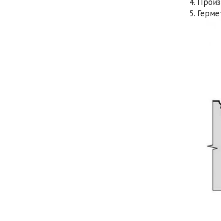
4. Прои
5. Герм