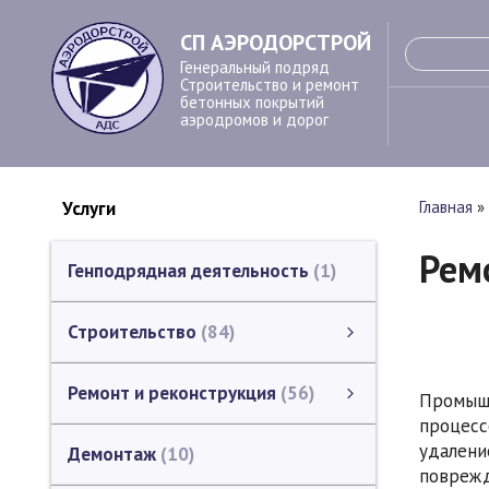
СП АЭРОДОРСТРОЙ
Генеральный подряд
Строительство и ремонт
бетонных покрытий
аэродромов и дорог
Услуги
Главная
»
Рем
Генподрядная деятельность
1
Строительство
84
Устройство бетонных покрытий
Устройство деформационных швов в покрытии
Строительство монолитных бетонных профилей
Гидрофобизация бетонных поверхностей
Устройство систем светосигнального оборудования аэродромов
Устройство водоотводных лотков
Земляные работы
Строительство инженерных сетей
Геодезические работы
Инженерное сопровождение
Каталог ЗАО "СП АЭРОДОРСТРОЙ" (строительство)
смотреть все
Ремонт и реконструкция
56
Промыш
процесс
Ремонт и реконструкция
Ремонт и реконструкция аэродромов
Ремонт и реконструкция дорог, мостов, путепроводов
Ремонт и реконструкция зданий и сооружений
Фрезерование (шлифование) бетонных поверхностей.
Ремонт промышленных полов в зданиях
смотреть все
удалени
Демонтаж
10
повреж