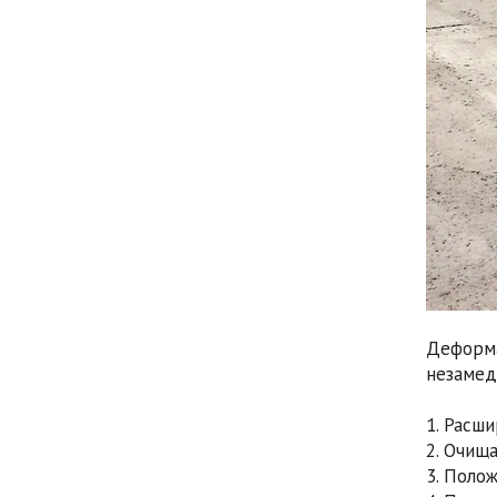
Деформ
незамед
1. Расш
2. Очищ
3. Поло