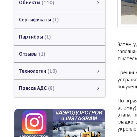
Объекты
110
Автомобильные дороги
Площадки , стоянки, проезды
Автозаправочные станции (АЗС)
Животноводческие комплексы
Искусственные сооружения
Объекты на территории СЭЗ
Промышленные объекты
Логистические центры
Карта объектов
Таможенные терминалы
Сертификаты
1
Партнёры
1
Затем у
заполня
Отзывы
1
тщатель
Технологии
10
Трещины
устраня
Дорожная лаборатория
Дорожный бетон
Мировые технологии
смотреть все
получен
Пресса АДС
8
Пресса АДС
СМИ о АЭРОДОРСТРОЙ
Каталог ЗАО "СП АЭРОДОРСТРОЙ"
смотреть все
По края
выемку)
этапа,
гладког
укрепле