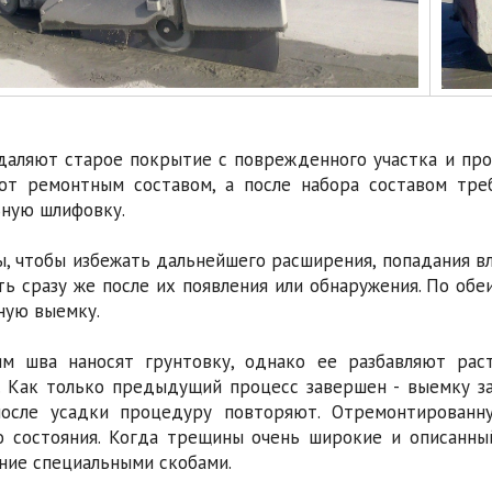
даляют старое покрытие с поврежденного участка и прои
ют ремонтным составом, а после набора составом тр
ную шлифовку.
, чтобы избежать дальнейшего расширения, попадания вла
ть сразу же после их появления или обнаружения. По об
ную выемку.
м шва наносят грунтовку, однако ее разбавляют рас
. Как только предыдущий процесс завершен - выемку з
 после усадки процедуру повторяют. Отремонтирован
о состояния. Когда трещины очень широкие и описанны
ние специальными скобами.