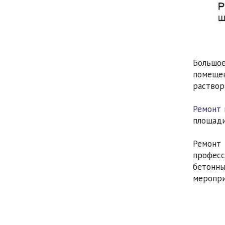
Большое
помеще
раствор
Ремонт 
площади
Ремонт 
професс
бетонн
меропри